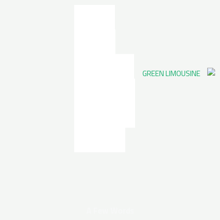
خطي
لى
الرئيسية
لمحتوى
من نحن
ليموزين المطار
خدمات
الليموزين
تواصل معنا
A Few Words