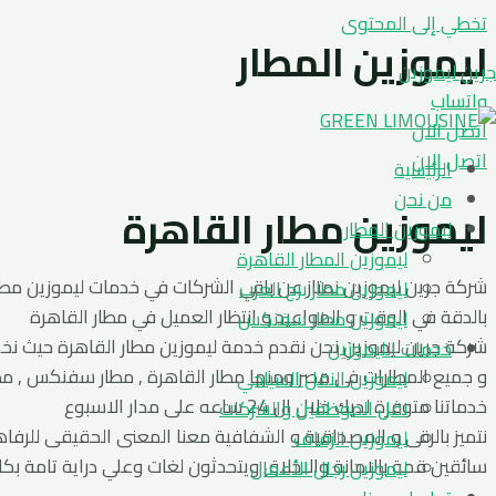
تخطي إلى المحتوى
ليموزين المطار
جرين ليموزين
واتساب
اتصل الان
اتصل الان
الرئيسية
من نحن
ليموزين مطار القاهرة
ليموزين المطار
ليموزين المطار القاهرة
شركة جرين ليموزين نمتاز عن باقي الشركات في خدمات ليموزين مطا
ليموزين مطار برج العرب
بالدقة في الوقت و المواعيد و انتظار العميل في مطار القاهرة
ليموزين مطار سفنكس
شركة جرين ليموزين نحن نقدم خدمة ليموزين مطار القاهرة حيث ن
خدمات الليموزين
و جميع المطارات فى مصر ومنها مطار القاهرة , مطار سفنكس , مطا
ليموزين النقل السياحي
خدماتنا متوفرة لديك خلال ال 24 ساعه على مدار الاسبوع
نقل الموظفين والشركات
نتميز بالرقى و المصداقية و الشفافية معنا المعنى الحقيقى للرفاه
ليموزين الزفاف
سائقين قمة بالامانة والاخلاق ويتحدثون لغات وعلي دراية تامة بك
ليموزين رجال الأعمال