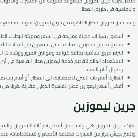
تقدم شركة جرين ليموزين مجموعة متنوعة من المميزات والأدوات ا
والرفاهية في طريق المطار.
وعند حجز ليموزين مطار القاهرة من جرين ليموزين، سوف تستمتع ب
أسطول سيارات حديثة ومريحة في السفر ومهيئة للرحلات الطوي
مجموعة من محترفي القيادة الذين يجمعون بين القيادة الآم
التزام فريق سائقينا بكافة قواعد وقوانين المرور وإرشادات ال
الاستعداد الدائم لتقديم خدمة ليموزين مطار القاهرة في أي 
وطوال أيام السنة.
انتظارك أمام باب المنزل لاصطحابك إلى المطار، أو أمام با
أفضل أسعار ليموزين مطار القاهرة الدولي مقارنة بغيرنا من ش
جرين ليموزين
شركة جرين ليموزين هي واحدة من أفضل شركات الليموزين والنقل ال
ونتميز بجيش جرار من السيارات مختلفة الأحجام والاستخدامات، فنحن ن