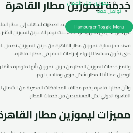
خدمة ليموزين مطار القاهرة
ليموزين رجال الأعمال
تواصل معنا
إذا كنت كثير السفر، فأنت بالتأكيد قد اضطررت للذهاب إلى مطار ال
Hamburger Toggle Menu
من دون بذل أي مجهود أو عناء، حيث توفر لك جرين ليموزين الكثير 
فعند حجز سيارة ليموزين مطار القاهرة من جرين ليموزين، نضمن لك 
حتى تكون مستعدًا لإنهاء إجراءات السفر في مطار القاهرة.
وتتميز خدمات ليموزين المطار من جرين ليموزين بأنها متوفرة دائمً
توصيل عملائنا للمطار بشكل مرضٍ ومناسب لهم.
ولأن مطار القاهرة يخدم مختلف المحافظات المصرية من الشمال لل
القاهرة الدولي لكل المستفيدين من خدمات المطار.
مميزات ليموزين مطار القاهرة