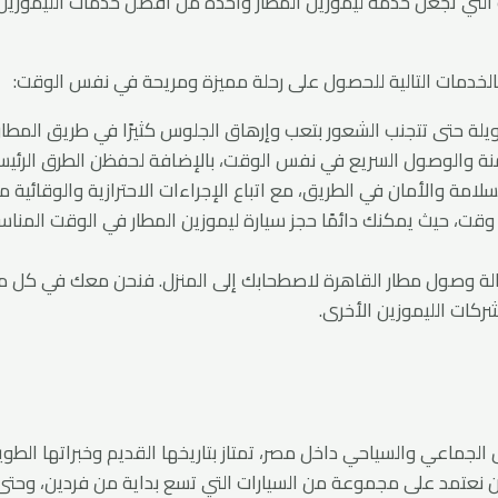
لتي تجعل خدمة ليموزين المطار واحدة من أفضل خدمات الليموزين ا
الخدمات التالية للحصول على رحلة مميزة ومريحة في نفس الوقت:
لة حتى تتجنب الشعور بتعب وإرهاق الجلوس كثيرًا في طريق المطار.
نة والوصول السريع في نفس الوقت، بالإضافة لحفظن الطرق الرئيسي
سلامة والأمان في الطريق، مع اتباع الإجراءات الاحترازية والوقائية 
وقت، حيث يمكنك دائمًا حجز سيارة ليموزين المطار في الوقت المناس
ب صالة وصول مطار القاهرة لاصطحابك إلى المنزل. فنحن معك في كل م
ركات الليموزين الأخرى.
جماعي والسياحي داخل مصر، تمتاز بتاريخها القديم وخبراتها الطوي
عتمد على مجموعة من السيارات التي تسع بداية من فردين، وحتى الأتوبيس